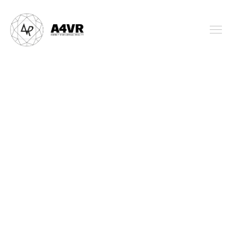
A4VR GmbH | FullService AR/VR 
Agentur in Düsseldorf